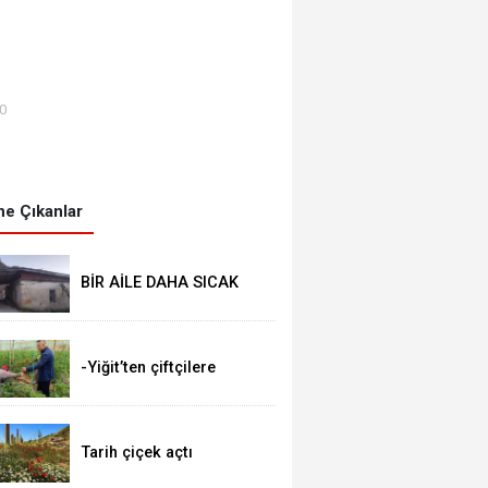
00
e Çıkanlar
BİR AİLE DAHA SICAK
YUVASINA KAVUŞTU
-Yiğit’ten çiftçilere
ziyaret
Tarih çiçek açtı