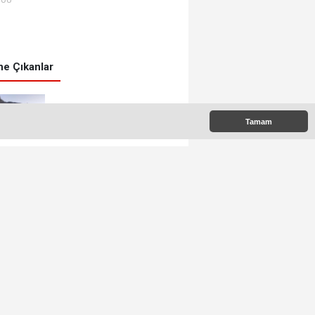
e Çıkanlar
BİR AİLE DAHA SICAK
Tamam
YUVASINA KAVUŞTU
-Yiğit’ten çiftçilere
ziyaret
Tarih çiçek açtı
BAŞKAN YILMAZ’DAN
SAMİMİ AÇIKLAMALAR