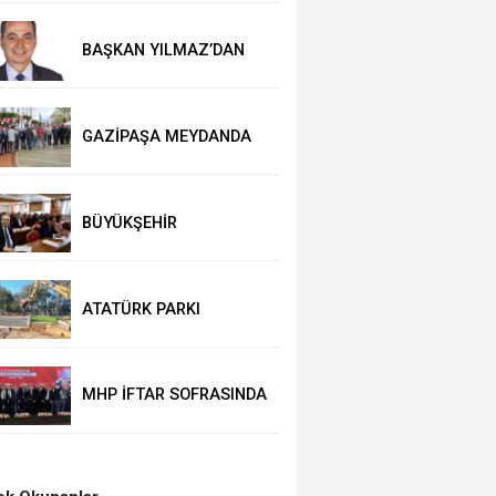
BAŞKAN YILMAZ’DAN
SAMİMİ AÇIKLAMALAR
GAZİPAŞA MEYDANDA
BAYRAMLAŞTI
BÜYÜKŞEHİR
MECLİSİ’NDE YILMAZ
SEVİNCİ
ATATÜRK PARKI
YENİLENİYOR
MHP İFTAR SOFRASINDA
BULUŞTU