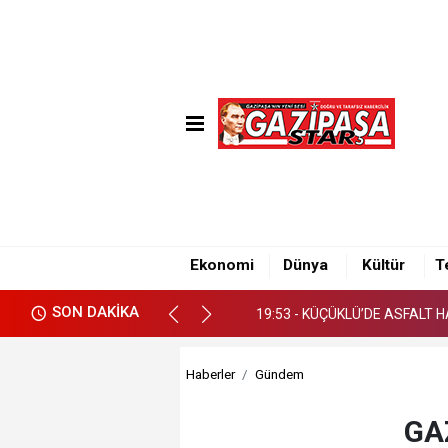
19:53 - KÜÇÜKLÜ’DE ASFALT 
Ekonomi
Dünya
Kültür
T
19:53 - KÜÇÜKLÜ’DE ASFALT 
SON DAKİKA
19:53 - KÜÇÜKLÜ’DE ASFALT 
Haberler
Gündem
GA