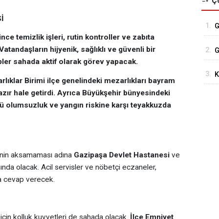
Ço
İ
1.
G
e temizlik işleri, rutin kontroller ve zabıta
Ş
atandaşların hijyenik, sağlıklı ve güvenli bir
2.
G
ler sahada aktif olarak görev yapacak.
K
3.
K
lıklar Birimi ilçe genelindeki mezarlıkları bayram
zır hale getirdi. Ayrıca Büyükşehir bünyesindeki
ürlü olumsuzluk ve yangın riskine karşı teyakkuzda
rinin aksamaması adına
Gazipaşa Devlet Hastanesi
ve
şında olacak. Acil servisler ve nöbetçi eczaneler,
da cevap verecek.
 için kolluk kuvvetleri de sahada olacak.
İlçe Emniyet