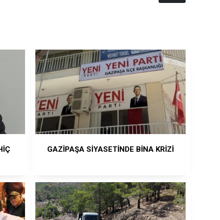
HİÇ
GAZİPAŞA SİYASETİNDE BİNA KRİZİ