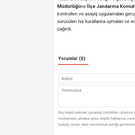
Müdürlüğü
ve
İlçe Jandarma Komuta
kontrolleri ve asayiş uygulamaları gerçe
sürücüleri hız kurallarına uymaları ve
çağırdı.
Yorumlar (0)
Suç teşkil edecek, yasadışı, tehditkar, rahatsız 
müstehcen, ahlaka aykırı, kişilik haklarına zarar
hukuki, cezai, idari sorumluluk içeriği gönderen