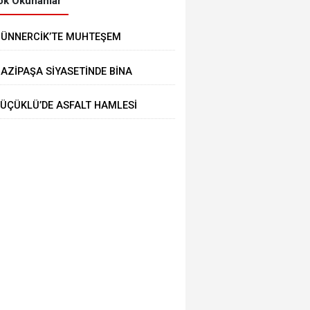
k Okunanlar
ÜNNERCİK’TE MUHTEŞEM
ENLİK
AZİPAŞA SİYASETİNDE BİNA
RİZİ
ÜÇÜKLÜ’DE ASFALT HAMLESİ