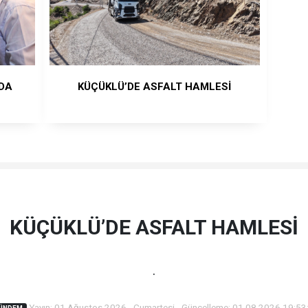
’DA
KÜÇÜKLÜ’DE ASFALT HAMLESİ
KÜÇÜKLÜ’DE ASFALT HAMLESİ
.
Yayın: 01 Ağustos 2026 - Cumartesi - Güncelleme: 01.08.2026 19:53