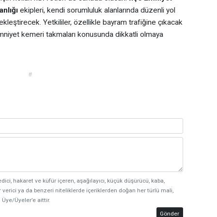
nlığı
ekipleri, kendi sorumluluk alanlarında düzenli yol
kleştirecek. Yetkililer, özellikle bayram trafiğine çıkacak
 emniyet kemeri takmaları konusunda dikkatli olmaya
#
edici, hakaret ve küfür içeren, aşağılayıcı, küçük düşürücü, kaba,
 verici ya da benzeri niteliklerde içeriklerden doğan her türlü mali,
 Üye/Üyeler’e aittir.
Gönder