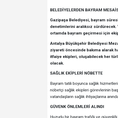
BELEDİYELERDEN BAYRAM MESAİS
Gazipaşa Belediyesi, bayram süresinc
denetimlerini aralıksız sürdürecek. V
ortamda bayram geçirmesi için ekip
Antalya Büyükşehir Belediyesi Mezar
ziyareti öncesinde bakıma alarak ha
itfaiye ekipleri, oluşabilecek her t
olacak.
SAĞLIK EKİPLERİ NÖBETTE
Bayram tatili boyunca sağlık hizmetle
nöbetçi sağlık ekipleri görevlerinin ba
vatandaşların sağlık ihtiyaçlarına anın
GÜVENK ÖNLEMLERİ ALINDI
Huzurlu bir bayram trafiği ve güvenliği