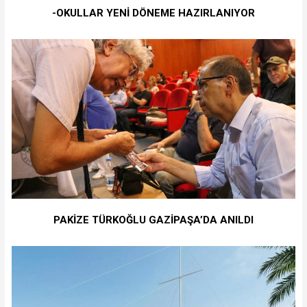
-OKULLAR YENİ DÖNEME HAZIRLANIYOR
PAKİZE TÜRKOĞLU GAZİPAŞA’DA ANILDI