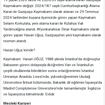
19 Şubat 2026 tarihli ve 2026/63 sayılı atama kararı Gazipaşa
Kaymakamı değişti. 2024/187 sayılı Cumhurbaşkanlığı Atama
Kararı ile Gazipaşa Kaymakamı olarak atanan ve 29 Temmuz
2024 tarihinden buyana ilçemizde görev yapan Kaymakam
Selami Korkutata, yeni atama kararı ile Kütahya Vali
Yardımcılığına atandı. Afyonkarahisar Dinar Kaymakamı olarak
görev yapan Hasan Uğuz, Gazipaşa'nın yeni kaymakamı olarak
resmen atandı.
Hasan Uğuz kimdir?
Kaymakam Hasan UĞUZ; 1988 yılında İstanbul’da doğmuştur.
Babasının görevi dolayısıyla ilköğretimi Van ve İstanbul’un
çeşitli okullarında bitirdikten sonra ortaöğrenimini İstanbul
Ümraniye Anadolu Lisesi’nde, yükseköğrenimini Uludağ
Üniversitesi İktisat bölümünde, Bakanlık dil eğitimini İspanya’da
Madrid Complutense Üniversitesi’nde tamamlamıştır. İngilizce
ve İspanyolca bilmektedir. Evlidir.
Mesleki Kariyeri