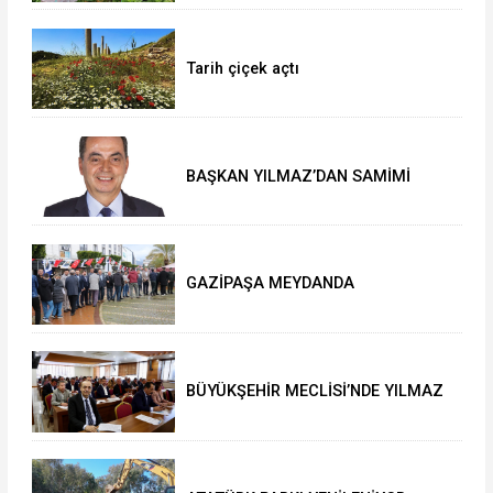
Tarih çiçek açtı
BAŞKAN YILMAZ’DAN SAMİMİ
AÇIKLAMALAR
GAZİPAŞA MEYDANDA
BAYRAMLAŞTI
BÜYÜKŞEHİR MECLİSİ’NDE YILMAZ
SEVİNCİ