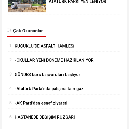
ATATÜRK PARKI YENİLENİYOR
Çok Okunanlar
1.
KÜÇÜKLÜ’DE ASFALT HAMLESİ
2.
-OKULLAR YENİ DÖNEME HAZIRLANIYOR
3.
GÜNDES burs başvuruları başlıyor
4.
-Atatürk Parkı’nda çalışma tam gaz
5.
-AK Parti’den esnaf ziyareti
6.
HASTANEDE DEĞİŞİM RÜZGARI